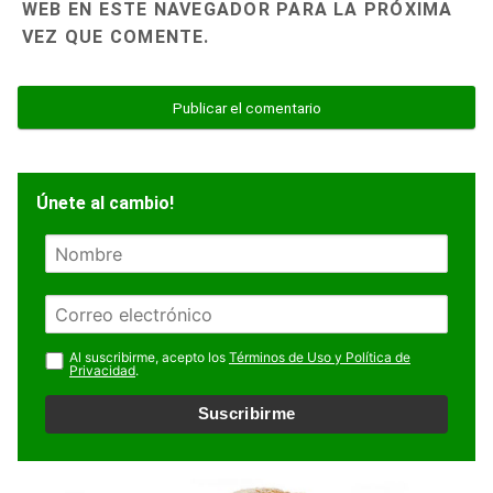
WEB EN ESTE NAVEGADOR PARA LA PRÓXIMA
VEZ QUE COMENTE.
Únete al cambio!
N
o
m
E
b
m
r
a
Al suscribirme, acepto los
Términos de Uso y Política de
e
Privacidad
.
i
l
Suscribirme
*