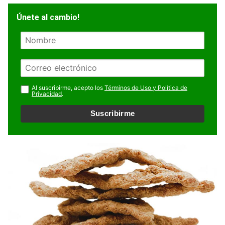
Únete al cambio!
N
o
m
E
b
m
r
a
Al suscribirme, acepto los
Términos de Uso y Política de
e
Privacidad
.
i
l
Suscribirme
*