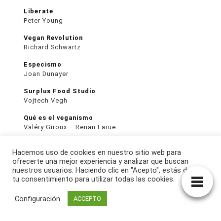
Liberate
Peter Young
Vegan Revolution
Richard Schwartz
Especismo
Joan Dunayer
Surplus Food Studio
Vojtech Vegh
Qué es el veganismo
Valéry Giroux – Renan Larue
Educar niños veganos: Guía para padres
Hacemos uso de cookies en nuestro sitio web para
Joseph de la Paz
ofrecerte una mejor experiencia y analizar que buscan
nuestros usuarios. Haciendo clic en "Acepto", estás dando
Simona Kossak
tu consentimiento para utilizar todas las cookies.
Anna Kamińska
La voz de los animales
Configuración
ACCEPTO
Pilar Badía