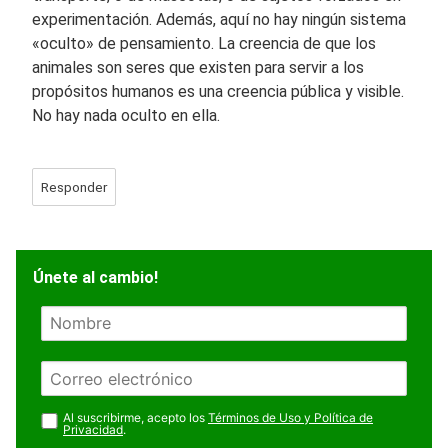
experimentación. Además, aquí no hay ningún sistema
«oculto» de pensamiento. La creencia de que los
animales son seres que existen para servir a los
propósitos humanos es una creencia pública y visible.
No hay nada oculto en ella.
Responder
Únete al cambio!
N
o
m
E
b
m
r
a
Al suscribirme, acepto los
Términos de Uso y Política de
e
Privacidad
.
i