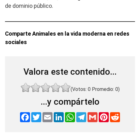
de dominio público.
Comparte Animales en la vida moderna en redes
sociales
Valora este contenido...
(Votos:
0
Promedio:
0
)
...y compártelo
F
T
E
L
W
T
G
P
R
a
w
m
i
h
e
m
i
e
c
i
a
n
a
l
a
n
d
e
t
i
k
t
e
i
t
d
b
t
l
e
s
g
l
e
i
o
e
d
A
r
r
t