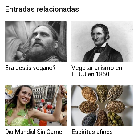
o
r
I
p
a
e
Entradas relacionadas
k
n
p
m
s
t
Era Jesús vegano?
Vegetarianismo en
EEUU en 1850
Día Mundial Sin Carne
Espíritus afines