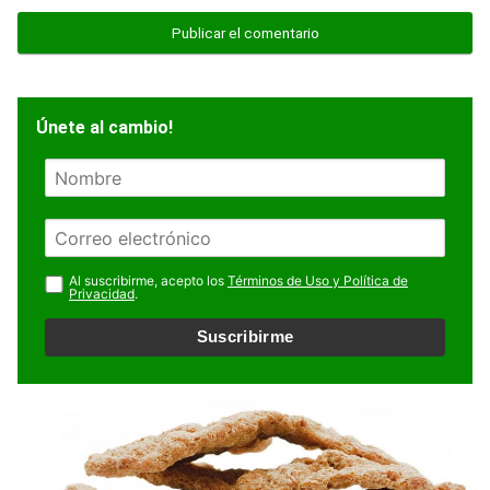
Únete al cambio!
N
o
m
E
b
m
r
a
Al suscribirme, acepto los
Términos de Uso y Política de
e
Privacidad
.
i
l
Suscribirme
*