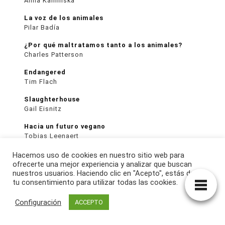
Anna Kamińska
La voz de los animales
Pilar Badía
¿Por qué maltratamos tanto a los animales?
Charles Patterson
Endangered
Tim Flach
Slaughterhouse
Gail Eisnitz
Hacia un futuro vegano
Tobias Leenaert
Manifiesto Animalista
Hacemos uso de cookies en nuestro sitio web para
Corine Pelluchon
ofrecerte una mejor experiencia y analizar que buscan
nuestros usuarios. Haciendo clic en "Acepto", estás dando
Por qué amamos a los perros, nos comemos a
tu consentimiento para utilizar todas las cookies.
los cerdos …
Melanie Joy
Configuración
ACCEPTO
Animales como tú