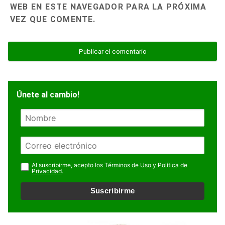
WEB EN ESTE NAVEGADOR PARA LA PRÓXIMA
VEZ QUE COMENTE.
Únete al cambio!
N
o
m
E
b
m
r
a
Al suscribirme, acepto los
Términos de Uso y Política de
e
Privacidad
.
i
l
Suscribirme
*