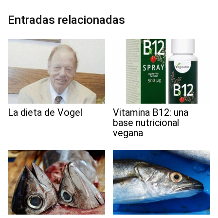
o
e
d
A
r
r
t
o
r
I
p
a
e
Entradas relacionadas
k
n
p
m
s
t
La dieta de Vogel
Vitamina B12: una
base nutricional
vegana