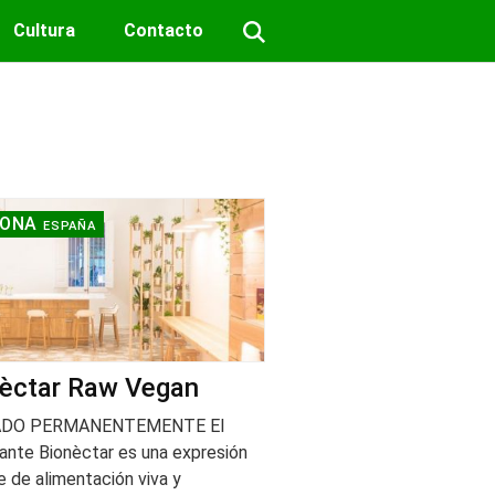
Cultura
Contacto
RONA
ESPAÑA
èctar Raw Vegan
ADO PERMANENTEMENTE El
ante Bionèctar es una expresión
e de alimentación viva y