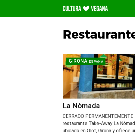
Saltar
al
contenido
Restaurant
GIRONA
ESPAÑA
La Nòmada
CERRADO PERMANENTEMENTE 
restaurante Take-Away La Nòmad
ubicado en Olot, Girona y ofrece u