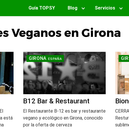
Guía TOPSY
Blog
Servicios
es Veganos en Girona
GIRONA
GI
ESPAÑA
B12 Bar & Restaurant
Bion
El
El Restaurante B-12 es bar y restaurante
CERR
a está
vegano y ecológico en Girona, conocido
Restur
na
por la oferta de cerveza
sublim