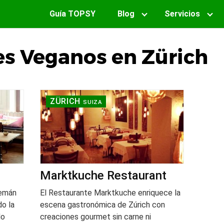
Guía TOPSY
Blog
Servicios
es Veganos en Zürich
ZÜRICH
SUIZA
Marktkuche Restaurant
lemán
El Restaurante Marktkuche enriquece la
do la
escena gastronómica de Zúrich con
do
creaciones gourmet sin carne ni