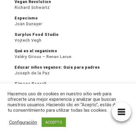
Vegan Revolution
Richard Schwartz
Especismo
Joan Dunayer
Surplus Food Studio
Vojtech Vegh
Qué es el veganismo
Valéry Giroux – Renan Larue
Educar niños veganos: Guía para padres
Joseph de la Paz
Simona Kossak
Anna Kamińska
Hacemos uso de cookies en nuestro sitio web para
ofrecerte una mejor experiencia y analizar que buscan
La voz de los animales
nuestros usuarios. Haciendo clic en "Acepto", estás dando
Pilar Badía
tu consentimiento para utilizar todas las cookies.
¿Por qué maltratamos tanto a los animales?
Configuración
ACCEPTO
Charles Patterson
Endangered