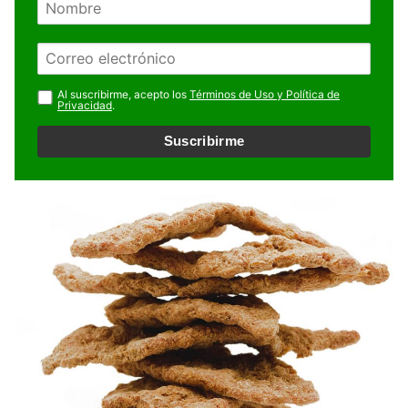
o
m
E
b
m
r
a
Al suscribirme, acepto los
Términos de Uso y Política de
e
Privacidad
.
i
l
Suscribirme
*