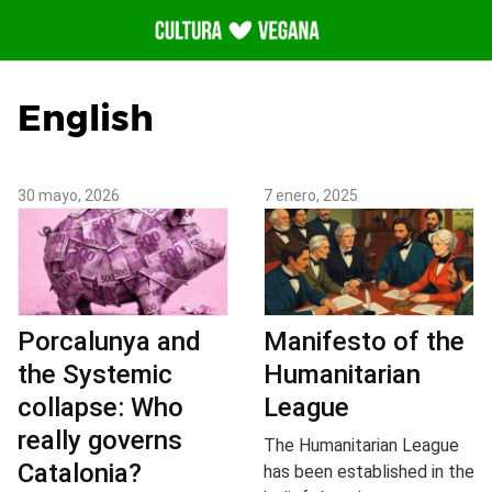
Saltar
al
contenido
English
30 mayo, 2026
7 enero, 2025
Porcalunya and
Manifesto of the
the Systemic
Humanitarian
collapse: Who
League
really governs
The Humanitarian League
Catalonia?
has been established in the