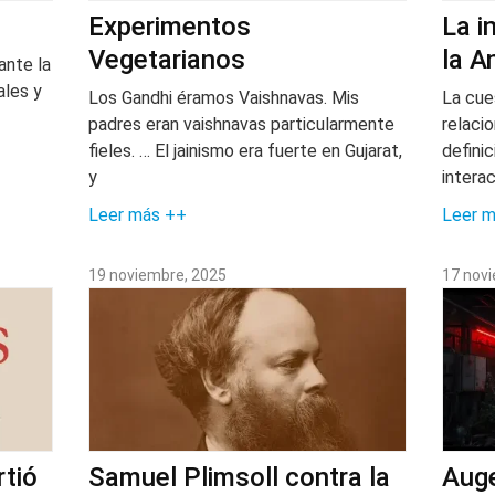
Experimentos
La i
Vegetarianos
la A
ante la
ales y
Los Gandhi éramos Vaishnavas. Mis
La cue
padres eran vaishnavas particularmente
relaci
fieles. … El jainismo era fuerte en Gujarat,
definic
y
intera
Leer más ++
Leer 
19 noviembre, 2025
17 nov
rtió
Samuel Plimsoll contra la
Auge