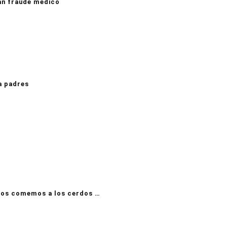
an fraude médico
a padres
nos comemos a los cerdos …