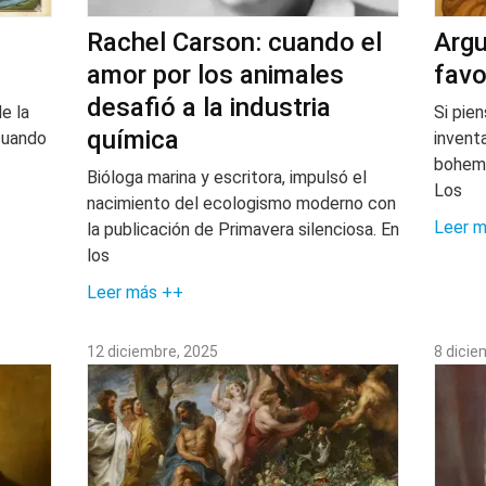
Rachel Carson: cuando el
Argu
amor por los animales
favo
desafió a la industria
e la
Si pie
química
 cuando
invent
bohemi
Bióloga marina y escritora, impulsó el
Los
nacimiento del ecologismo moderno con
Leer 
la publicación de Primavera silenciosa. En
los
Leer más ++
12 diciembre, 2025
8 dicie