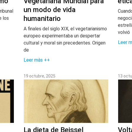
smo
Vegetariana Mundial para
étic
un modo de vida
ribunal
Cuando
humanitario
e los
negocio
estrel
A finales del siglo XIX, el vegetarianismo
volvió
europeo experimentaba un despertar
Leer 
cultural y moral sin precedentes. Origen
de
Leer más ++
19 octubre, 2025
13 octu
La dieta de Beissel
Volt