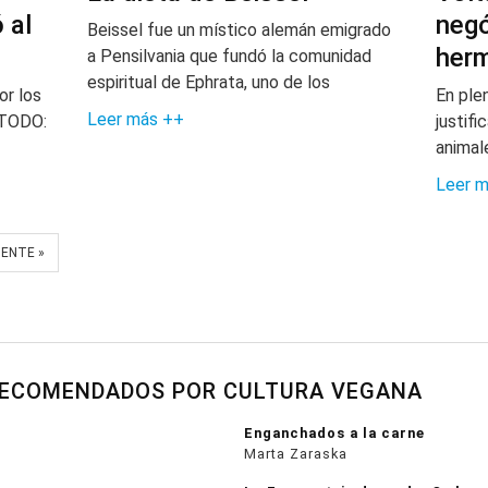
 al
negó
Beissel fue un místico alemán emigrado
her
a Pensilvania que fundó la comunidad
espiritual de Ephrata, uno de los
or los
En ple
Leer más ++
 TODO:
justifi
animal
Leer 
IENTE »
RECOMENDADOS POR CULTURA VEGANA
Enganchados a la carne
Marta Zaraska