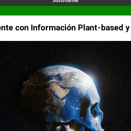
Suscribirme
*
ente con Información Plant-based 