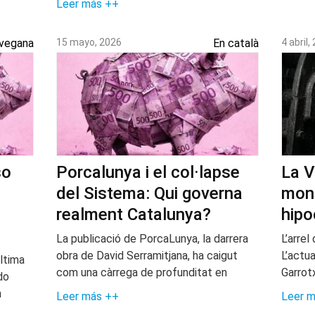
Leer más ++
 vegana
15 mayo, 2026
En català
4 abril,
so
Porcalunya i el col·lapse
La V
del Sistema: Qui governa
monu
realment Catalunya?
hipo
La publicació de PorcaLunya, la darrera
L’arrel
obra de David Serramitjana, ha caigut
L’actua
ltima
com una càrrega de profunditat en
Garrot
do
n
Leer más ++
Leer 