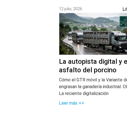
N
12 julio, 2026
Li
u
e
s
t
r
La autopista digital y e
o
asfalto del porcino
s
Cómo el GTR móvil y la Variante d
ú
engrasan la ganadería industrial. O
La reciente digitalización
l
Leer más ++
t
i
m