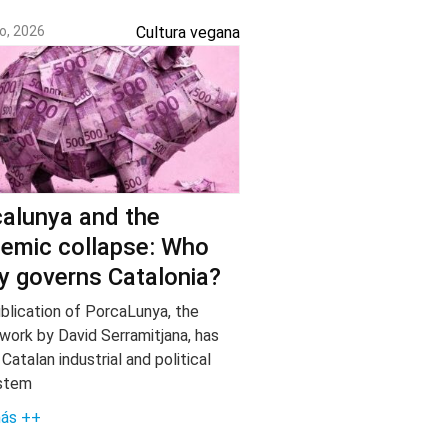
o, 2026
Cultura vegana
alunya and the
emic collapse: Who
ly governs Catalonia?
blication of PorcaLunya, the
 work by David Serramitjana, has
 Catalan industrial and political
stem
más ++