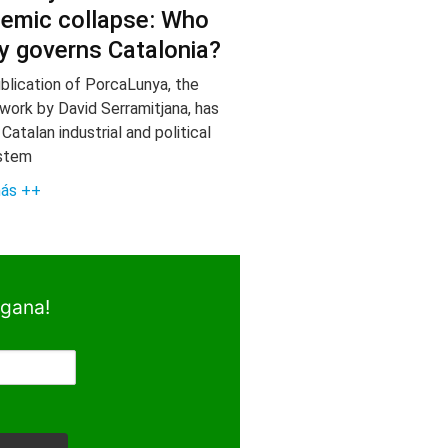
emic collapse: Who
ly governs Catalonia?
blication of PorcaLunya, the
 work by David Serramitjana, has
 Catalan industrial and political
stem
más ++
egana!