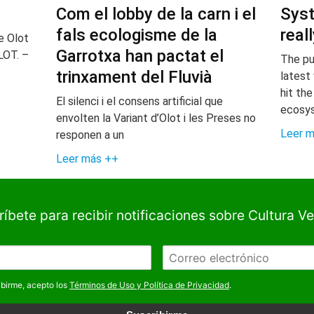
Com el lobby de la carn i el
Syst
fals ecologisme de la
real
e Olot
Garrotxa han pactat el
LOT. –
The pu
trinxament del Fluvià
latest
hit the
El silenci i el consens artificial que
ecosy
envolten la Variant d’Olot i les Preses no
Leer 
responen a un
Leer más ++
ríbete para recibir notificaciones sobre Cultura V
E
m
a
ibirme, acepto los
Términos de Uso y Política de Privacidad
.
i
l