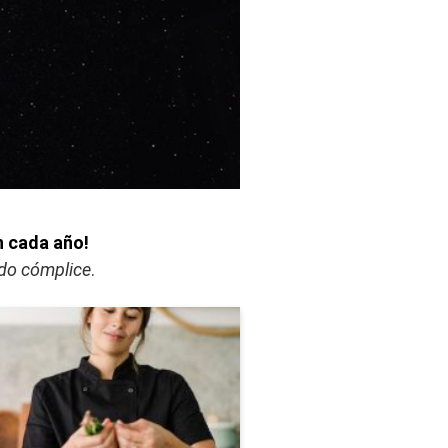
n cada año!
ndo cómplice
.