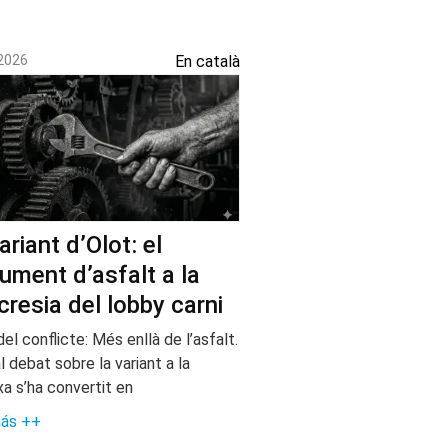
 2026
En català
ariant d’Olot: el
ment d’asfalt a la
cresia del lobby carni
 del conflicte: Més enllà de l’asfalt.
l debat sobre la variant a la
xa s’ha convertit en
más ++