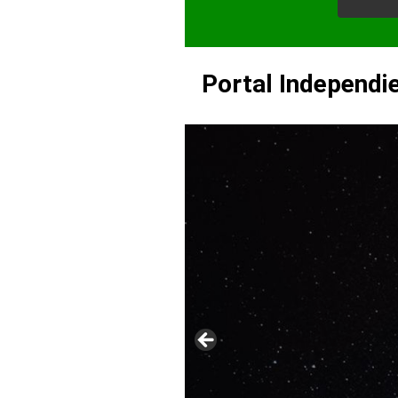
e
Portal Independi