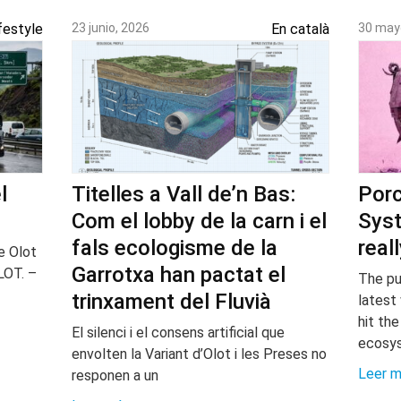
festyle
23 junio, 2026
En català
30 may
l
Titelles a Vall de’n Bas:
Porc
Com el lobby de la carn i el
Syst
fals ecologisme de la
real
e Olot
Garrotxa han pactat el
LOT. –
The pu
trinxament del Fluvià
latest
hit the
El silenci i el consens artificial que
ecosy
envolten la Variant d’Olot i les Preses no
Leer 
responen a un