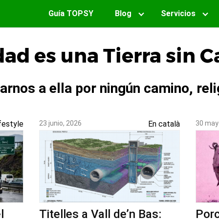
Guía TOPSY
Blog
Servicios
dad es una Tierra sin 
nos a ella por ningún camino, reli
festyle
23 junio, 2026
En català
30 may
l
Titelles a Vall de’n Bas:
Porc