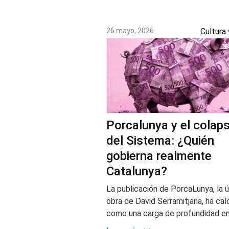
o
s
26 mayo, 2026
Cultura
a
r
t
í
c
Porcalunya y el colap
u
del Sistema: ¿Quién
gobierna realmente
l
Catalunya?
o
La publicación de PorcaLunya, la ú
s
obra de David Serramitjana, ha caí
como una carga de profundidad e