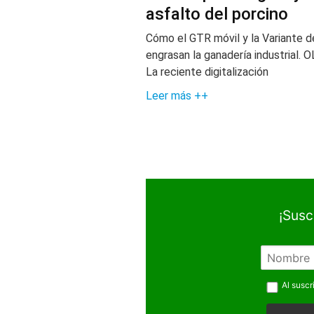
asfalto del porcino
Cómo el GTR móvil y la Variante d
engrasan la ganadería industrial. O
La reciente digitalización
Leer más ++
¡Susc
N
o
m
Al suscr
b
r