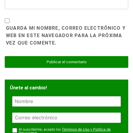
GUARDA MI NOMBRE, CORREO ELECTRÓNICO Y
WEB EN ESTE NAVEGADOR PARA LA PRÓXIMA
VEZ QUE COMENTE.
Únete al cambio!
N
o
m
E
b
m
r
a
Al suscribirme, acepto los
Términos de Uso y Política de
e
Privacidad
.