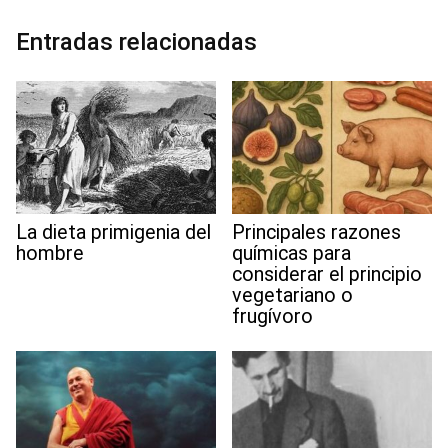
o
e
d
A
r
r
t
o
r
I
p
a
e
Entradas relacionadas
k
n
p
m
s
t
La dieta primigenia del
Principales razones
hombre
químicas para
considerar el principio
vegetariano o
frugívoro