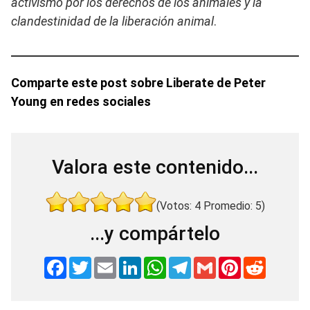
activismo por los derechos de los animales y la
clandestinidad de la liberación animal
.
Comparte este post sobre Liberate de Peter
Young en redes sociales
Valora este contenido...
(Votos:
4
Promedio:
5
)
...y compártelo
F
T
E
L
W
T
G
P
R
a
w
m
i
h
e
m
i
e
c
i
a
n
a
l
a
n
d
e
t
i
k
t
e
i
t
d
b
t
l
e
s
g
l
e
i