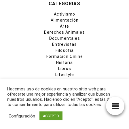
CATEGORIAS
Activismo
Alimentación
Arte
Derechos Animales
Documentales
Entrevistas
Filosofía
Formación Online
Historia
Libros
Lifestyle
Medio Ambiente
Moda
Hacemos uso de cookies en nuestro sitio web para
Opinión
ofrecerte una mejor experiencia y analizar que buscan
Recetas
nuestros usuarios. Haciendo clic en "Acepto", estás dando
tu consentimiento para utilizar todas las cookies.
Religiones
Restaurantes
Configuración
ACCEPTO
Salud
Start-Ups