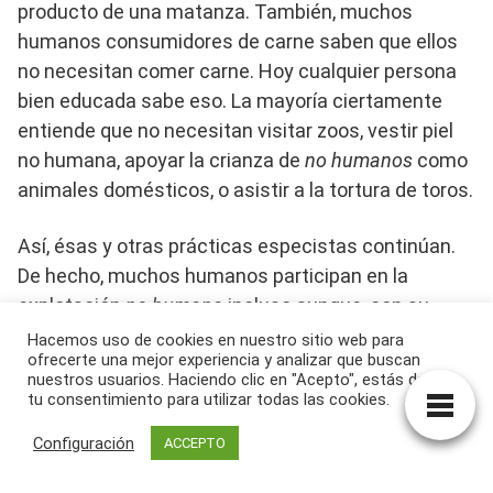
producto de una matanza. También, muchos
humanos consumidores de carne saben que ellos
no necesitan comer carne. Hoy cualquier persona
bien educada sabe eso. La mayoría ciertamente
entiende que no necesitan visitar zoos, vestir piel
no humana, apoyar la crianza de
no humanos
como
animales domésticos, o asistir a la tortura de toros.
Así, ésas y otras prácticas especistas continúan.
De hecho, muchos humanos participan en la
explotación
no humana
incluso aunque, con su
propio consentimiento, consideran esa explotación
Hacemos uso de cookies en nuestro sitio web para
ofrecerte una mejor experiencia y analizar que buscan
moralmente errónea.
nuestros usuarios. Haciendo clic en "Acepto", estás dando
Cualquiera que reivindique ser lógicamente
tu consentimiento para utilizar todas las cookies.
consistente, la persona moral debe comportarse
Configuración
ACCEPTO
moralmente con todos los seres, no sólo con los
humanos.