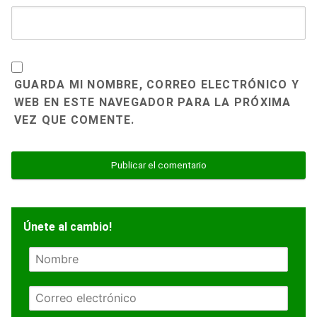
GUARDA MI NOMBRE, CORREO ELECTRÓNICO Y
WEB EN ESTE NAVEGADOR PARA LA PRÓXIMA
VEZ QUE COMENTE.
Únete al cambio!
N
o
m
E
b
m
r