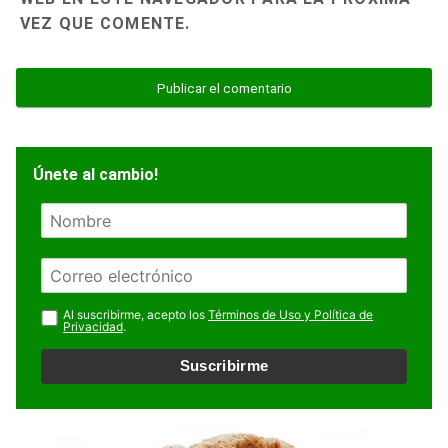
VEZ QUE COMENTE.
Únete al cambio!
N
o
m
E
b
m
r
a
Al suscribirme, acepto los
Términos de Uso y Política de
e
Privacidad
.
i
l
Suscribirme
*