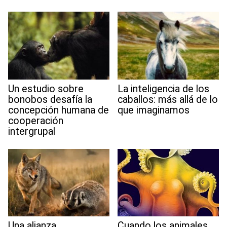
t
Un estudio sobre
La inteligencia de los
bonobos desafía la
caballos: más allá de lo
concepción humana de
que imaginamos
cooperación
intergrupal
Una alianza
Cuando los animales