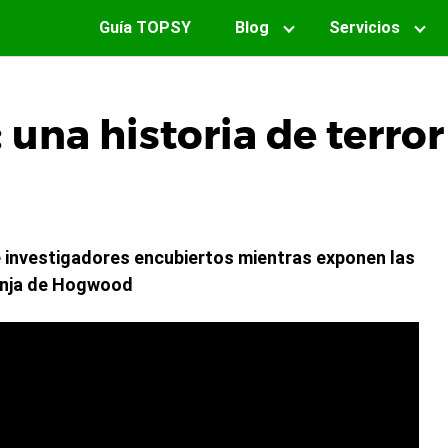
Guía TOPSY
Blog
Servicios
na historia de terro
e investigadores encubiertos mientras exponen las
anja de Hogwood