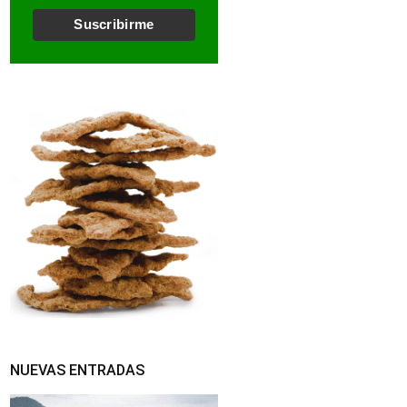
l
*
Suscribirme
NUEVAS ENTRADAS