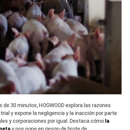
s de 30 minutos, HOGWOOD explora las razones
trial y expone la negligencia y la inacción por parte
es y corporaciones por igual. Destaca cómo
la
aneta
y nos pone en riesgo de brote de