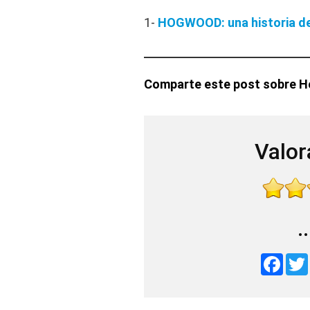
1-
HOGWOOD: una historia de
Comparte este post sobre 
Valor
.
F
a
c
e
b