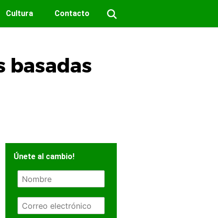
Cultura
Contacto
as basadas
Únete al cambio!
N
o
m
E
b
m
r