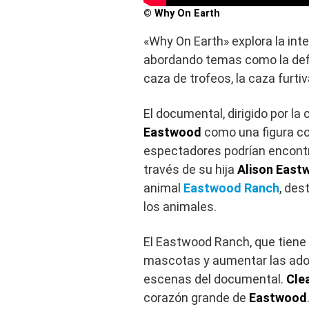
© Why On Earth
«Why On Earth» explora la int
abordando temas como la defo
caza de trofeos, la caza furtiv
El documental, dirigido por l
Eastwood
como una figura co
espectadores podrían encont
través de su hija
Alison East
animal
Eastwood Ranch
, des
los animales.
El Eastwood Ranch, que tiene 
mascotas y aumentar las adop
escenas del documental.
Cle
corazón grande de
Eastwood