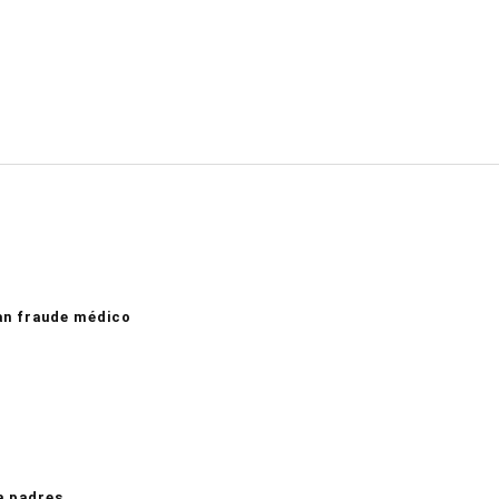
an fraude médico
a padres