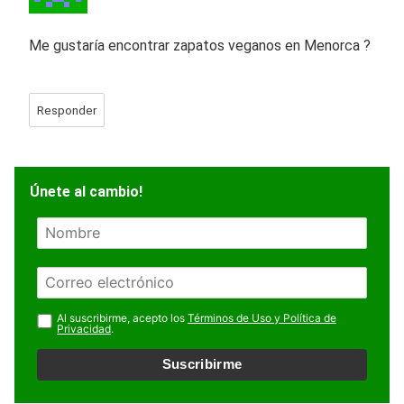
Me gustaría encontrar zapatos veganos en Menorca ?
Responder
Únete al cambio!
N
o
m
E
b
m
r
a
Al suscribirme, acepto los
Términos de Uso y Política de
e
Privacidad
.
i
l
Suscribirme
*