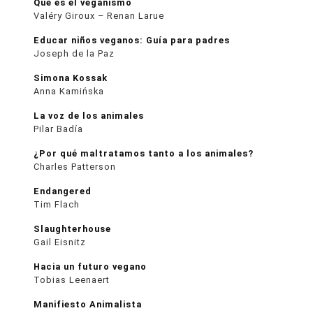
Qué es el veganismo
Valéry Giroux – Renan Larue
Educar niños veganos: Guía para padres
Joseph de la Paz
Simona Kossak
Anna Kamińska
La voz de los animales
Pilar Badía
¿Por qué maltratamos tanto a los animales?
Charles Patterson
Endangered
Tim Flach
Slaughterhouse
Gail Eisnitz
Hacia un futuro vegano
Tobias Leenaert
Manifiesto Animalista