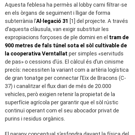
Aquesta feblesa ha permès al lobby carni filtrar-se
en els òrgans de seguiment i lligar de forma
subterrània l’
Al·legació 31
[1] del projecte. A través
d’aquesta clàusula, van exigir substituir les
expropiacions forçoses de ple domini en el
tram de
900 metres de fals túnel sota el sòl cultivable de
la cooperativa Verntallat
per simples «servituds
de pas» o cessions d’ús. El càlcul és d’un cinisme
precís: necessiten la variant com a artèria logística
de gran tonatge per connectar l’Eix de Bracons (C-
37) i canalitzar el flux diari de més de 20.000
vehicles, però exigien retenir la propietat de la
superfície agrícola per garantir que el sòl rústic
continuï operant com el seu abocador privat de
purins i residus orgànics.
El parany conceptual s’esfondra davant la física del