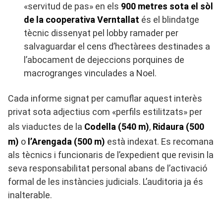
«servitud de pas» en els
900 metres sota el sòl
de la cooperativa Verntallat
és el blindatge
tècnic dissenyat pel lobby ramader per
salvaguardar el cens d’hectàrees destinades a
l’abocament de dejeccions porquines de
macrogranges vinculades a Noel.
Cada informe signat per camuflar aquest interès
privat sota adjectius com «perfils estilitzats» per
als viaductes de la
Codella (540 m)
,
Ridaura (500
m)
o
l’Arengada (500 m)
està indexat. Es recomana
als tècnics i funcionaris de l’expedient que revisin la
seva responsabilitat personal abans de l’activació
formal de les instàncies judicials. L’auditoria ja és
inalterable.