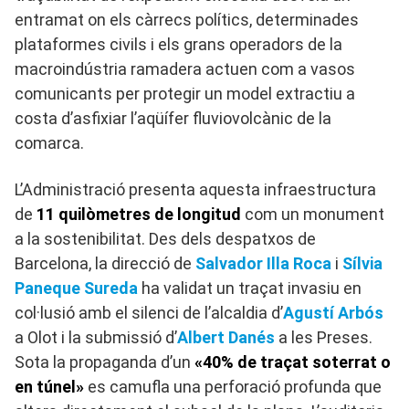
entramat on els càrrecs polítics, determinades
plataformes civils i els grans operadors de la
macroindústria ramadera actuen com a vasos
comunicants per protegir un model extractiu a
costa d’asfixiar l’aqüífer fluviovolcànic de la
comarca.
L’Administració presenta aquesta infraestructura
de
11 quilòmetres de longitud
com un monument
a la sostenibilitat. Des dels despatxos de
Barcelona, la direcció de
Salvador Illa Roca
i
Sílvia
Paneque Sureda
ha validat un traçat invasiu en
col·lusió amb el silenci de l’alcaldia d’
Agustí Arbós
a Olot i la submissió d’
Albert Danés
a les Preses.
Sota la propaganda d’un
«40% de traçat soterrat o
en túnel»
es camufla una perforació profunda que