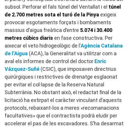
subsol. Perforar el fals túnel del Ventallat i el
túnel
de 2.700 metres sota el turó de la Pinya
exigeix
provocar esgotaments forçats i bombaments
massius d’aigua freàtica d’entre
5.074 i 30.400
metres cúbics diaris
en fase constructiva. Per
aixecar el veto hidrogeològic de l’
Agència Catalana
de l’Aigua
(ACA), la Generalitat va utilitzar com a
aval els informes de control del doctor
Enric
Vázquez-Suñé
(CSIC), que imposaven directrius
quirúrgiques i restrictives de drenatge esglaonat
per evitar el col·lapse de la Reserva Natural
Subterrània. No obstant això, el redactat final de la
licitació ha extirpat el caràcter vinculant d’aquests
protocols, rebaixant-los a meres «recomanacions
facultatives» que el contractista podrà eludir per
accelerar el pas de les excavadores. S’ha desarmat