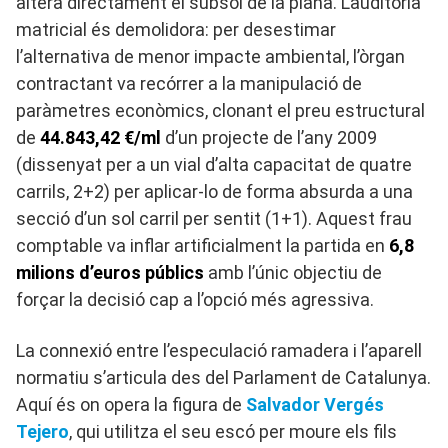
altera directament el subsol de la plana. L’auditoria
matricial és demolidora: per desestimar
l’alternativa de menor impacte ambiental, l’òrgan
contractant va recórrer a la manipulació de
paràmetres econòmics, clonant el preu estructural
de
44.843,42 €/ml
d’un projecte de l’any 2009
(dissenyat per a un vial d’alta capacitat de quatre
carrils, 2+2) per aplicar-lo de forma absurda a una
secció d’un sol carril per sentit (1+1). Aquest frau
comptable va inflar artificialment la partida en
6,8
milions d’euros públics
amb l’únic objectiu de
forçar la decisió cap a l’opció més agressiva.
La connexió entre l’especulació ramadera i l’aparell
normatiu s’articula des del Parlament de Catalunya.
Aquí és on opera la figura de
Salvador Vergés
Tejero
, qui utilitza el seu escó per moure els fils