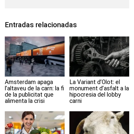
c
i
a
n
a
l
a
n
d
e
t
i
k
t
e
i
t
d
b
t
l
e
s
g
l
e
i
o
e
d
A
r
r
t
o
r
I
p
a
e
Entradas relacionadas
k
n
p
m
s
t
Amsterdam apaga
La Variant d’Olot: el
l’altaveu de la carn: la fi
monument d’asfalt a la
de la publicitat que
hipocresia del lobby
alimenta la crisi
carni