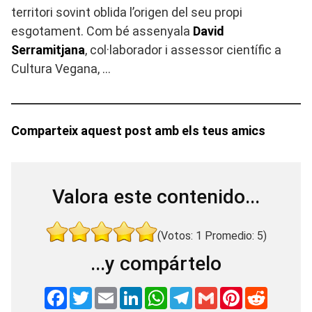
territori sovint oblida l’origen del seu propi
esgotament. Com bé assenyala
David
Serramitjana
, col·laborador i assessor científic a
Cultura Vegana, …
Comparteix aquest post amb els teus amics
Valora este contenido...
(Votos:
1
Promedio:
5
)
...y compártelo
F
T
E
L
W
T
G
P
R
a
w
m
i
h
e
m
i
e