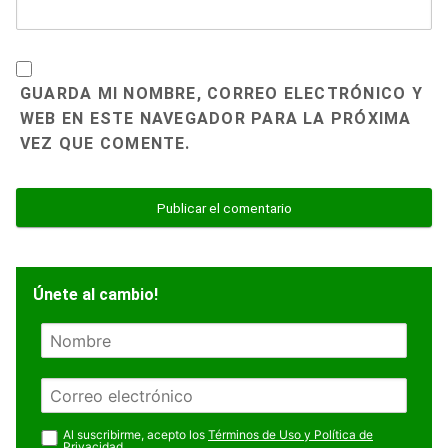
GUARDA MI NOMBRE, CORREO ELECTRÓNICO Y
WEB EN ESTE NAVEGADOR PARA LA PRÓXIMA
VEZ QUE COMENTE.
Únete al cambio!
N
o
m
E
b
m
r
a
Al suscribirme, acepto los
Términos de Uso y Política de
e
Privacidad
.