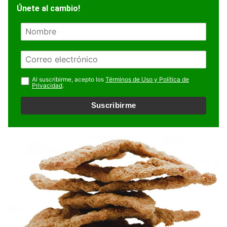
Únete al cambio!
N
o
m
E
b
m
r
a
Al suscribirme, acepto los
Términos de Uso y Política de
e
Privacidad
.
i
l
Suscribirme
*