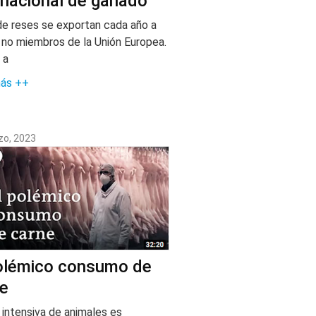
rnacional de ganado
de reses se exportan cada año a
 no miembros de la Unión Europea.
 a
más ++
zo, 2023
olémico consumo de
e
a intensiva de animales es