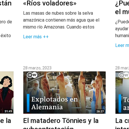
stán
«Ríos voladores»
¿Pue
el 
Las masas de nubes sobre la selva
amazónica contienen más agua que el
ero de
¿Puede 
mismo río Amazonas. Cuando estos
ayudar
 éxito
humani
Leer más ++
Leer 
28 marzo, 2023
28 mar
e la
El matadero Tönnies y la
La c