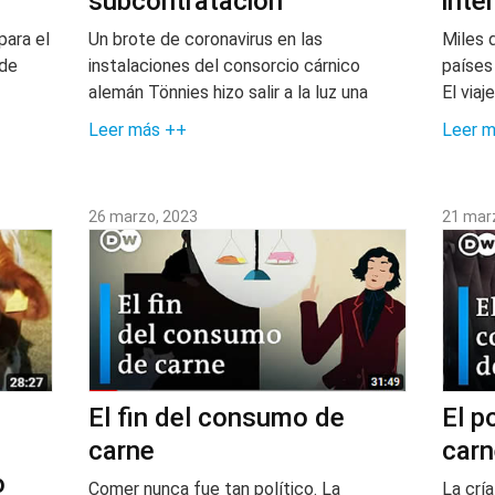
subcontratación
inte
para el
Un brote de coronavirus en las
Miles 
 de
instalaciones del consorcio cárnico
países
alemán Tönnies hizo salir a la luz una
El viaje
Leer más ++
Leer 
26 marzo, 2023
21 mar
El fin del consumo de
El p
carne
carn
o
Comer nunca fue tan político. La
La crí