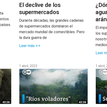
El declive de los
¿Dón
supermercados
agua
nte
ará
mentos
Durante décadas, las grandes cadenas
países.
de supermercados dominaron el
El imp
mercado mundial de comestibles. Pero
los su
la dura guerra de
nosotro
medioa
Leer más ++
Leer 
1 abril, 2023
1 abril,