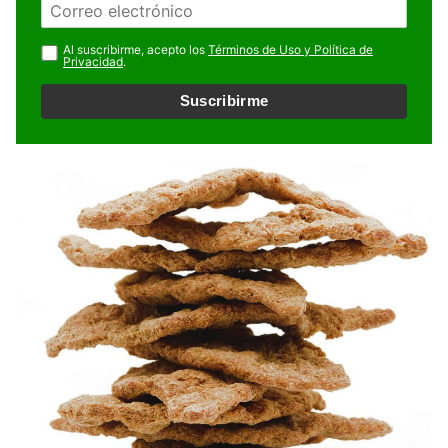
b
m
r
a
Al suscribirme, acepto los
Términos de Uso y Política de
e
Privacidad
.
i
l
Suscribirme
*