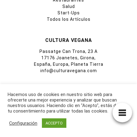
Salud
Start-Ups
Todos los Artículos
CULTURA VEGANA
Passatge Can Trona, 23 A
17176 Joanetes, Girona,
España, Europa, Planeta Tierra
info@culturavegana.com
Hacemos uso de cookies en nuestro sitio web para
Política de privacidad
ofrecerte una mejor experiencia y analizar que buscan
Política de cookies
nuestros usuarios. Haciendo clic en "Acepto", estás dando
Aviso legal
tu consentimiento para utilizar todas las cookies.
Configuración
ACCEPTO