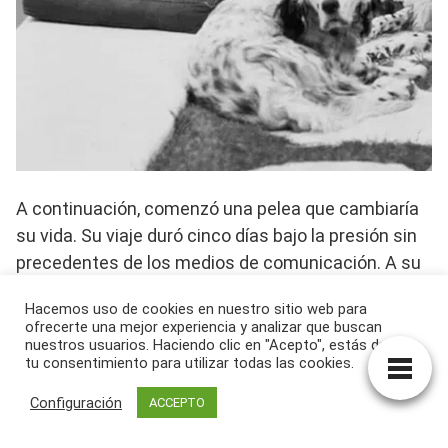
A continuación, comenzó una pelea que cambiaría
su vida. Su viaje duró cinco días bajo la presión sin
precedentes de los medios de comunicación. A su
llegada, reprendió a los cazadores y les gritó
Hacemos uso de cookies en nuestro sitio web para
«
canadienses asesinos
», añadiendo luego en una
ofrecerte una mejor experiencia y analizar que buscan
conferencia de prensa:
nuestros usuarios. Haciendo clic en "Acepto", estás dando
tu consentimiento para utilizar todas las cookies.
Configuración
ACCEPTO
«
Si estoy aquí, no es para hacer turismo o para
ser fotografiada como en el Festival de Cannes