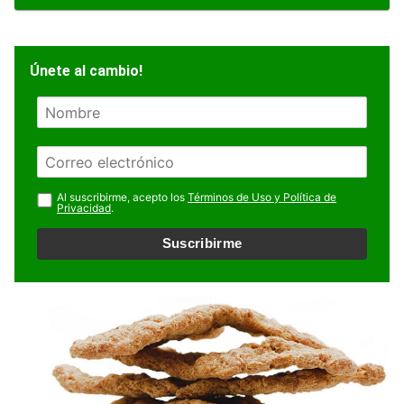
Únete al cambio!
N
o
m
E
b
m
r
a
Al suscribirme, acepto los
Términos de Uso y Política de
e
Privacidad
.
i
l
Suscribirme
*