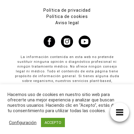
Política de privacidad
Política de cookies
Aviso legal
La información contenida en esta web no pretende
sustituir ninguna opinión o diagnóstico profesional ni
ningún tratamiento médico. No ofrece ningún consejo
legal ni médico. Todo el contenido de esta página tiene
propósito de información general. Si tienes alguna duda
sobre veganismo, nuestros servicios plant-based,
propuestas colaborativas o publicidad en Cultura
Vegana llama al +34 665 61 64 61
Hacemos uso de cookies en nuestro sitio web para
ofrecerte una mejor experiencia y analizar que buscan
© Copyright 2026 · culturavegana.com · Online since
nuestros usuarios. Haciendo clic en "Acepto", estás dando
25/09/2014
tu consentimiento para utilizar todas las cookies.
Configuración
ACCEPTO