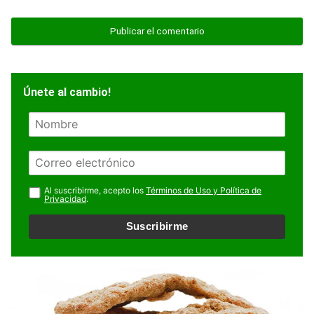
Únete al cambio!
N
o
m
E
b
m
r
a
Al suscribirme, acepto los
Términos de Uso y Política de
e
Privacidad
.
i
l
Suscribirme
*