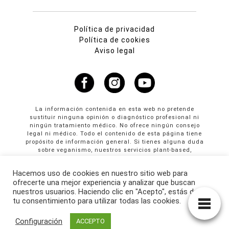
Política de privacidad
Política de cookies
Aviso legal
La información contenida en esta web no pretende
sustituir ninguna opinión o diagnóstico profesional ni
ningún tratamiento médico. No ofrece ningún consejo
legal ni médico. Todo el contenido de esta página tiene
propósito de información general. Si tienes alguna duda
sobre veganismo, nuestros servicios plant-based,
propuestas colaborativas o publicidad en Cultura
Vegana llama al +34 665 61 64 61
Hacemos uso de cookies en nuestro sitio web para
ofrecerte una mejor experiencia y analizar que buscan
© Copyright 2026 · culturavegana.com · Online since
nuestros usuarios. Haciendo clic en "Acepto", estás dando
25/09/2014
tu consentimiento para utilizar todas las cookies.
Configuración
ACCEPTO