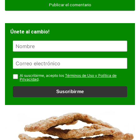
Únete al cambio!
N
o
m
E
b
m
r
a
Al suscribirme, acepto los
Términos de Uso y Política de
e
Privacidad
.
i
l
Suscribirme
*