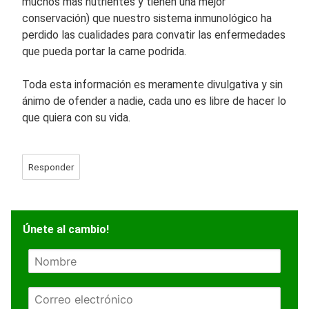
muchos más nutrientes y tienen una mejor
conservación) que nuestro sistema inmunológico ha
perdido las cualidades para convatir las enfermedades
que pueda portar la carne podrida.
Toda esta información es meramente divulgativa y sin
ánimo de ofender a nadie, cada uno es libre de hacer lo
que quiera con su vida.
Responder
Únete al cambio!
N
o
m
E
b
m