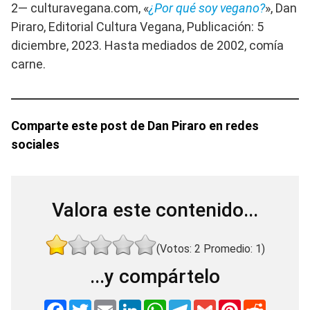
2— culturavegana.com, «
¿Por qué soy vegano?
», Dan
Piraro, Editorial Cultura Vegana, Publicación: 5
diciembre, 2023. Hasta mediados de 2002, comía
carne.
Comparte este post de Dan Piraro en redes
sociales
Valora este contenido...
(Votos:
2
Promedio:
1
)
...y compártelo
F
T
E
L
W
T
G
P
R