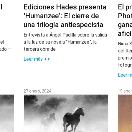
l
Ediciones Hades presenta
El p
‘Humanzee’: El cierre de
Phot
una trilogía antiespecista
gana
afic
Entrevista a Ángel Padilla sobre la salida
el
a la luz de su novela “Humanzee”, la
Nima S
tado —
tercera obra de
del Re
premio
Leer más ++
fotóg
Leer 
27 enero, 2024
19 ener