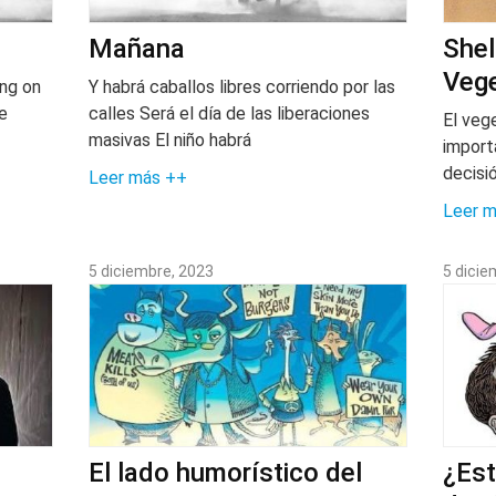
Mañana
Shel
Vege
ing on
Y habrá caballos libres corriendo por las
he
calles Será el día de las liberaciones
El veg
masivas El niño habrá
import
decisi
Leer más ++
Leer 
5 diciembre, 2023
5 dicie
El lado humorístico del
¿Es