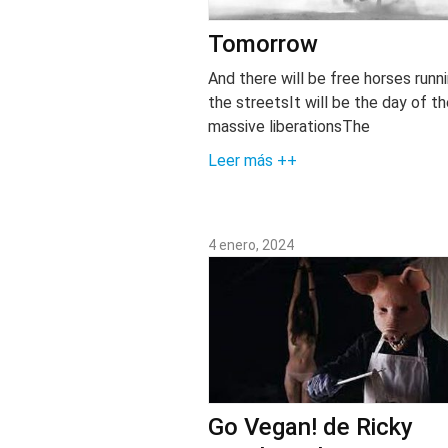
Tomorrow
And there will be free horses runn
the streetsIt will be the day of t
massive liberationsThe
Leer más ++
4 enero, 2024
Go Vegan! de Ricky