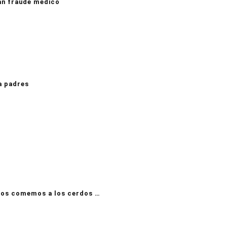
an fraude médico
a padres
nos comemos a los cerdos …