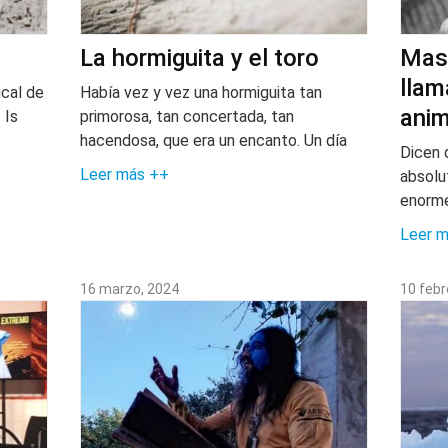
La hormiguita y el toro
Mas 
llam
ical de
Había vez y vez una hormiguita tan
anim
 Is
primorosa, tan concertada, tan
hacendosa, que era un encanto. Un día
Dicen 
Leer más ++
absolu
enorm
Leer 
16 marzo, 2024
10 febr