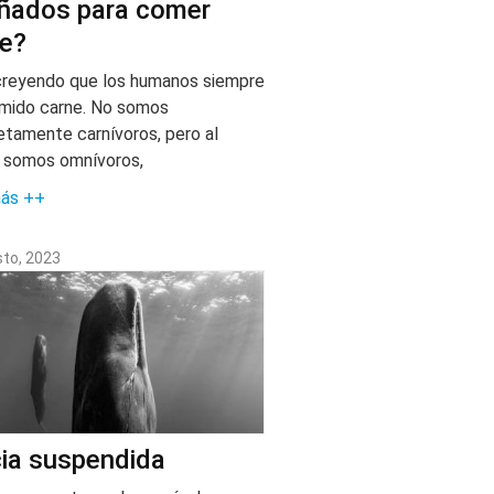
ñados para comer
e?
creyendo que los humanos siempre
mido carne. No somos
tamente carnívoros, pero al
 somos omnívoros,
más ++
sto, 2023
ia suspendida