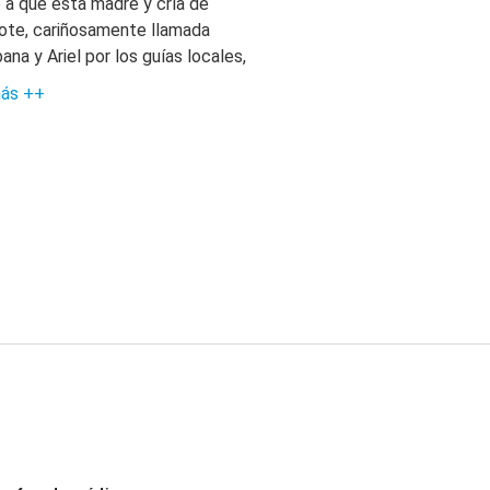
 a que esta madre y cría de
ote, cariñosamente llamada
na y Ariel por los guías locales,
más ++