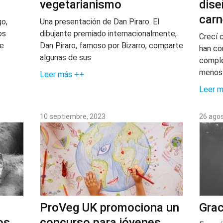
vegetarianismo
dise
carn
o,
Una presentación de Dan Piraro. El
os
dibujante premiado internacionalmente,
Crecí 
de
Dan Piraro, famoso por Bizarro, comparte
han co
algunas de sus
comple
menos
Leer más ++
Leer 
10 septiembre, 2023
26 ago
ProVeg UK promociona un
Grac
os
concurso para jóvenes