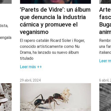
‘Parets de Vidre’: un álbum
Arte
que denuncia la industria
fasc
cárnica y promueve el
Buga
ista,
veganismo
anim
Bengala
El rapero catalán Ricard Soler i Roger,
Rembra
conocido artísticamente como Nu
una fam
Drama, ha lanzado su nuevo álbum
italia
titulado
Leer 
Leer más ++
29 abril, 2024
6 abril,