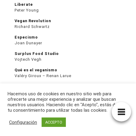
Liberate
Peter Young
Vegan Revolution
Richard Schwartz
Especismo
Joan Dunayer
Surplus Food Studio
Vojtech Vegh
Qué es el veganismo
Valéry Giroux – Renan Larue
Educar niños veganos: Guía para padres
Joseph de la Paz
Hacemos uso de cookies en nuestro sitio web para
ofrecerte una mejor experiencia y analizar que buscan
Simona Kossak
nuestros usuarios. Haciendo clic en "Acepto", estás dando
Anna Kamińska
tu consentimiento para utilizar todas las cookies.
La voz de los animales
Configuración
ACCEPTO
Pilar Badía
¿Por qué maltratamos tanto a los animales?