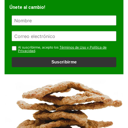
Únete al cambio!
N
o
m
E
b
m
r
a
Al suscribirme, acepto los
Términos de Uso y Política de
e
Privacidad
.
i
l
Suscribirme
*