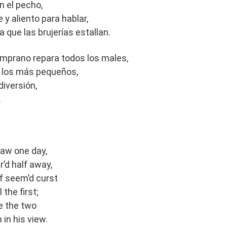
n el pecho,
 y aliento para hablar,
 que las brujerías estallan.
temprano repara todos los males,
 los más pequeños,
iversión,
.
saw one day,
’d half away,
f seem’d curst
 the first;
e the two
 in his view.