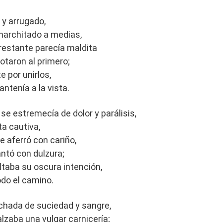
 y arrugado,
marchitado a medias,
 restante parecía maldita
otaron al primero;
 por unirlos,
antenía a la vista.
e estremecía de dolor y parálisis,
ta cautiva,
e aferró con cariño,
antó con dulzura;
ltaba su oscura intención,
odo el camino.
nchada de suciedad y sangre,
alzaba una vulgar carnicería;