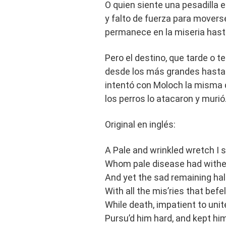
O quien siente una pesadilla e
y falto de fuerza para moverse
permanece en la miseria hasta
Pero el destino, que tarde o 
desde los más grandes hasta
intentó con Moloch la misma d
los perros lo atacaron y murió
Original en inglés:
A Pale and wrinkled wretch I 
Whom pale disease had wither
And yet the sad remaining hal
With all the mis’ries that befell
While death, impatient to unit
Pursu’d him hard, and kept him