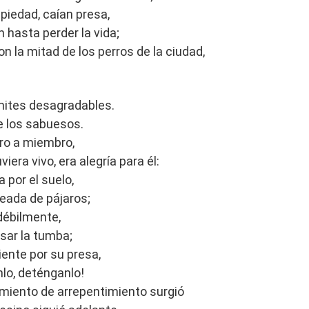
piedad, caían presa,
hasta perder la vida;
on la mitad de los perros de la ciudad,
ímites desagradables.
de los sabuesos.
bro a miembro,
ra vivo, era alegría para él:
 por el suelo,
deada de pájaros;
débilmente,
isar la tumba;
ente por su presa,
nlo, deténganlo!
amiento de arrepentimiento surgió