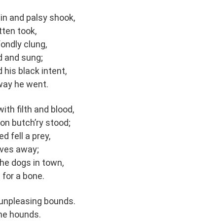
in and palsy shook,
tten took,
ondly clung,
d and sung;
 his black intent,
 way he went.
th filth and blood,
on butch’ry stood;
 fell a prey,
lives away;
the dogs in town,
 for a bone.
 unpleasing bounds.
the hounds.