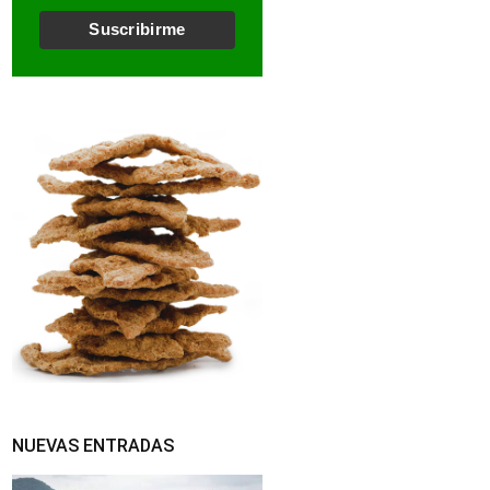
l
*
Suscribirme
NUEVAS ENTRADAS