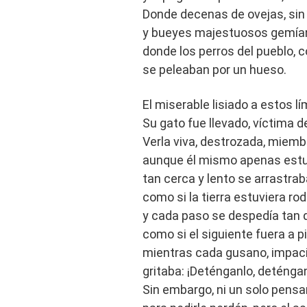
Donde decenas de ovejas, sin 
y bueyes majestuosos gemían 
donde los perros del pueblo, c
se peleaban por un hueso.
El miserable lisiado a estos l
Su gato fue llevado, víctima 
Verla viva, destrozada, miem
aunque él mismo apenas estuvie
tan cerca y lento se arrastraba
como si la tierra estuviera ro
y cada paso se despedía tan 
como si el siguiente fuera a p
mientras cada gusano, impaci
gritaba: ¡Deténganlo, deténga
Sin embargo, ni un solo pens