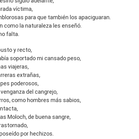
sesino siguió adelante,
urada víctima,
blorosas para que también los apaciguaran.
n como la naturaleza les enseñó.
no falta.
busto y recto,
abía soportado mi cansado peso,
s viajeras,
rreras extrañas,
lpes poderosos,
a venganza del cangrejo,
 perros, como hombres más sabios,
ntacta,
ras Moloch, de buena sangre,
rastornado,
poseído por hechizos.