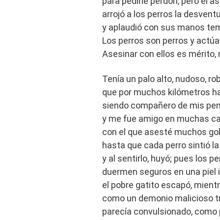
para pedirle perdón, pero el a
arrojó a los perros la desvent
y aplaudió con sus manos tem
Los perros son perros y actúa
Asesinar con ellos es mérito, 
Tenía un palo alto, nudoso, ro
que por muchos kilómetros h
siendo compañero de mis pena
y me fue amigo en muchas ca
con el que asesté muchos go
hasta que cada perro sintió l
y al sentirlo, huyó; pues los
duermen seguros en una piel i
el pobre gatito escapó, mient
como un demonio malicioso t
parecía convulsionado, como 