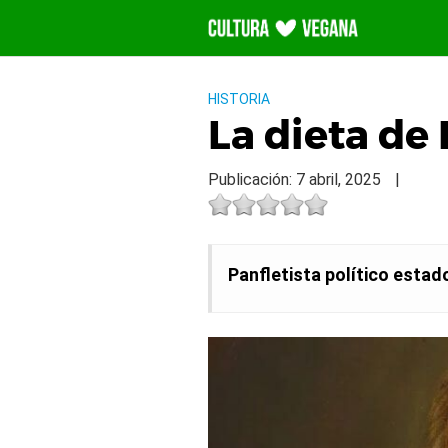
Saltar
al
contenido
HISTORIA
La dieta de
Publicación: 7 abril, 2025
|
Panfletista político estad