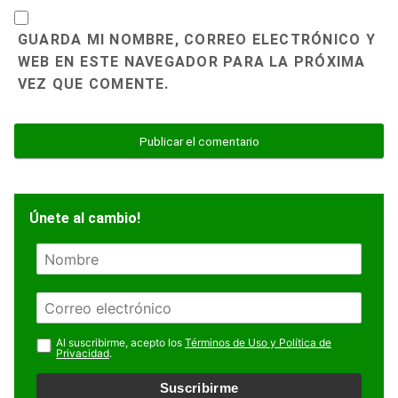
GUARDA MI NOMBRE, CORREO ELECTRÓNICO Y
WEB EN ESTE NAVEGADOR PARA LA PRÓXIMA
VEZ QUE COMENTE.
Únete al cambio!
N
o
m
E
b
m
r
a
Al suscribirme, acepto los
Términos de Uso y Política de
e
Privacidad
.
i
l
Suscribirme
*