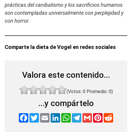
prácticas del canibalismo y los sacrificios humanos
son contempladas universalmente con perplejidad y
con horror
.
Comparte la dieta de Vogel en redes sociales
Valora este contenido...
(Votos:
0
Promedio:
0
)
...y compártelo
F
T
E
L
W
T
G
P
R
a
w
m
i
h
e
m
i
e
c
i
a
n
a
l
a
n
d
e
t
i
k
t
e
i
t
d