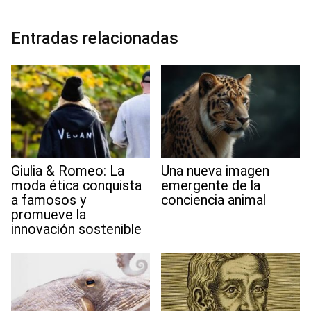
b
t
l
e
s
g
l
e
i
o
e
d
A
r
r
t
o
r
I
p
a
e
Entradas relacionadas
k
n
p
m
s
t
Giulia & Romeo: La
Una nueva imagen
moda ética conquista
emergente de la
a famosos y
conciencia animal
promueve la
innovación sostenible