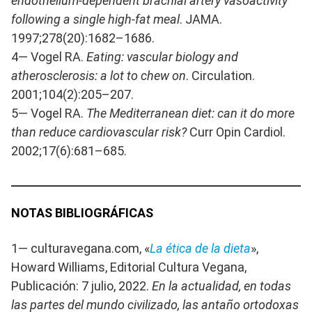
endothelium-dependent brachial artery vasoactivity
following a single high-fat meal
. JAMA.
1997;278(20):1682–1686.
4— Vogel RA.
Eating: vascular biology and
atherosclerosis: a lot to chew on
. Circulation.
2001;104(2):205–207.
5— Vogel RA.
The Mediterranean diet: can it do more
than reduce cardiovascular risk?
Curr Opin Cardiol.
2002;17(6):681–685.
NOTAS BIBLIOGRÁFICAS
1— culturavegana.com, «
La ética de la dieta
»,
Howard Williams, Editorial Cultura Vegana,
Publicación: 7 julio, 2022.
En la actualidad, en todas
las partes del mundo civilizado, las antaño ortodoxas