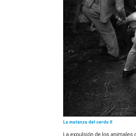
La matanza del cerdo II
La expulsión de los animales d