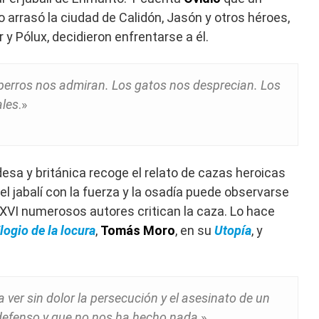
 arrasó la ciudad de Calidón, Jasón y otros héroes,
y Pólux, decidieron enfrentarse a él.
perros nos admiran. Los gatos nos desprecian. Los
ales
.»
desa y británica recoge el relato de cazas heroicas
del jabalí con la fuerza y la osadía puede observarse
o XVI numerosos autores critican la caza. Lo hace
logio de la locura
,
Tomás Moro
, en su
Utopía
, y
a ver sin dolor la persecución y el asesinato de un
ndefenso y que no nos ha hecho nada
.»