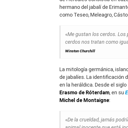
hermano del jabalí de Erimanto
como Teseo, Meleagro, Cástor 
«
Me gustan los cerdos. Los 
cerdos nos tratan como igu
Winston Churchill
La mitología germánica, islan
de jabalíes. La identificación 
en la heráldica. Desde el sigl
Erasmo de Róterdam
, en su
E
Michel de Montaigne
:
«
De la crueldad, jamás podrí
animal inocente que está i