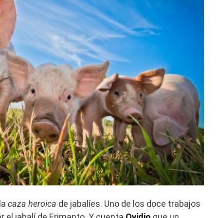
la
caza heroica
de jabalíes. Uno de los doce trabajos
r el jabalí de Erimanto. Y cuenta
Ovidio
que un