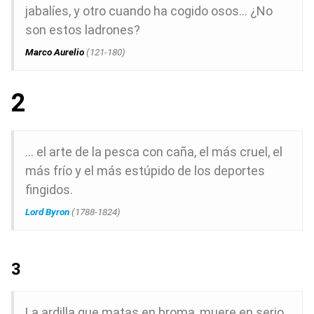
jabalíes, y otro cuando ha cogido osos… ¿No
son estos ladrones?
Marco Aurelio
(121-180)
2
… el arte de la pesca con caña, el más cruel, el
más frío y el más estúpido de los deportes
fingidos.
Lord Byron
(1788-1824)
3
La ardilla que matas en broma, muere en serio.