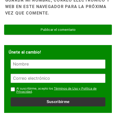
GUARDA MI NOMBRE, CORREO ELECTRÓNICO Y
WEB EN ESTE NAVEGADOR PARA LA PRÓXIMA
VEZ QUE COMENTE.
Únete al cambio!
N
o
m
E
b
m
r
a
Al suscribirme, acepto los
Términos de Uso y Política de
e
Privacidad
.
i
l
Suscribirme
*