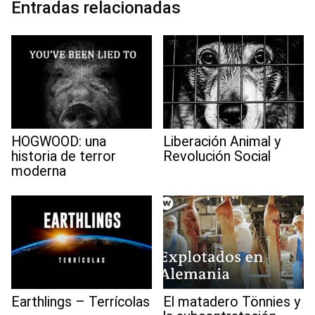
Entradas relacionadas
k
n
p
m
s
t
HOGWOOD: una
Liberación Animal y
historia de terror
Revolución Social
moderna
Earthlings – Terrícolas
El matadero Tönnies y