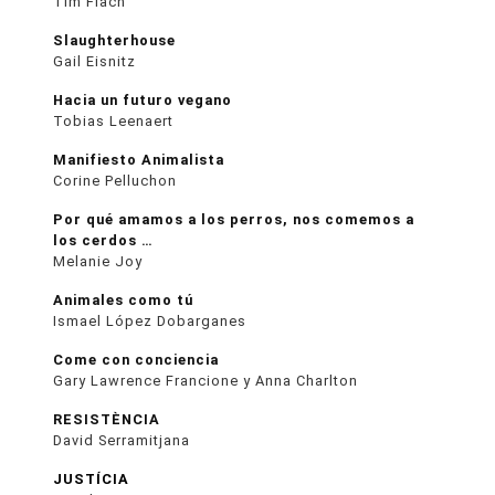
Tim Flach
Slaughterhouse
Gail Eisnitz
Hacia un futuro vegano
Tobias Leenaert
Manifiesto Animalista
Corine Pelluchon
Por qué amamos a los perros, nos comemos a
los cerdos …
Melanie Joy
Animales como tú
Ismael López Dobarganes
Come con conciencia
Gary Lawrence Francione y Anna Charlton
RESISTÈNCIA
David Serramitjana
JUSTÍCIA