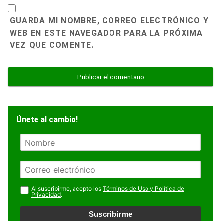
GUARDA MI NOMBRE, CORREO ELECTRÓNICO Y
WEB EN ESTE NAVEGADOR PARA LA PRÓXIMA
VEZ QUE COMENTE.
Únete al cambio!
N
o
m
E
b
m
r
a
Al suscribirme, acepto los
Términos de Uso y Política de
e
Privacidad
.
i
l
Suscribirme
*