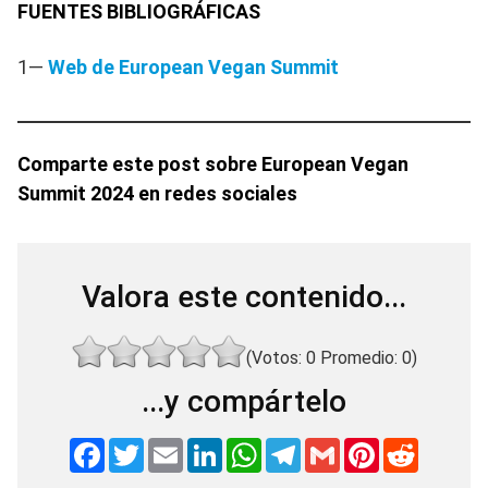
FUENTES BIBLIOGRÁFICAS
1—
Web de European Vegan Summit
Comparte este post sobre European Vegan
Summit 2024 en redes sociales
Valora este contenido...
(Votos:
0
Promedio:
0
)
...y compártelo
F
T
E
L
W
T
G
P
R
a
w
m
i
h
e
m
i
e
c
i
a
n
a
l
a
n
d