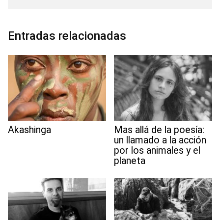
e
t
i
k
t
e
i
t
d
b
t
l
e
s
g
l
e
i
o
e
d
A
r
r
t
o
r
I
p
a
e
Entradas relacionadas
k
n
p
m
s
t
Akashinga
Mas allá de la poesía:
un llamado a la acción
por los animales y el
planeta