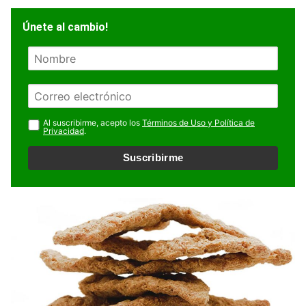
Únete al cambio!
N
o
m
E
b
m
r
a
Al suscribirme, acepto los
Términos de Uso y Política de
e
Privacidad
.
i
l
Suscribirme
*