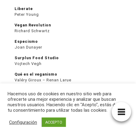
Liberate
Peter Young
Vegan Revolution
Richard Schwartz
Especismo
Joan Dunayer
Surplus Food Studio
Vojtech Vegh
Qué es el veganismo
Valéry Giroux – Renan Larue
Educar niños veganos: Guía para padres
Hacemos uso de cookies en nuestro sitio web para
Joseph de la Paz
ofrecerte una mejor experiencia y analizar que buscan
nuestros usuarios. Haciendo clic en "Acepto", estás dando
Simona Kossak
tu consentimiento para utilizar todas las cookies.
Anna Kamińska
Configuración
ACCEPTO
La voz de los animales
Pilar Badía