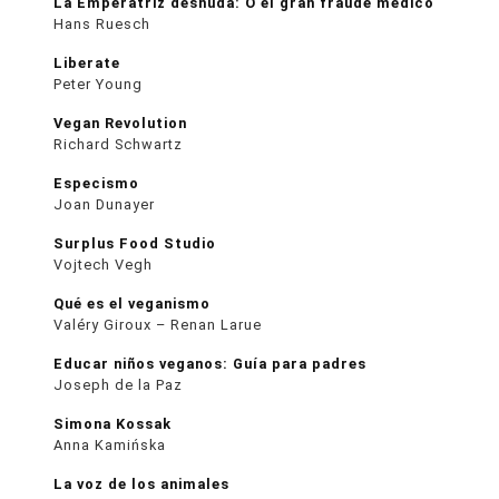
La Emperatriz desnuda: O el gran fraude médico
Hans Ruesch
Liberate
Peter Young
Vegan Revolution
Richard Schwartz
Especismo
Joan Dunayer
Surplus Food Studio
Vojtech Vegh
Qué es el veganismo
Valéry Giroux – Renan Larue
Educar niños veganos: Guía para padres
Joseph de la Paz
Simona Kossak
Anna Kamińska
La voz de los animales