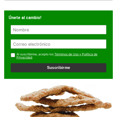
Únete al cambio!
N
o
m
E
b
m
r
a
Al suscribirme, acepto los
Términos de Uso y Política de
e
Privacidad
.
i
l
Suscribirme
*