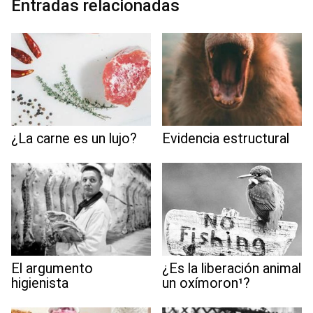
Entradas relacionadas
k
n
p
m
s
t
¿La carne es un lujo?
Evidencia estructural
El argumento
¿Es la liberación animal
higienista
un oxímoron¹?