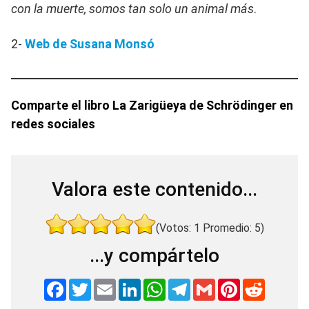
con la muerte, somos tan solo un animal más
.
2-
Web de Susana Monsó
Comparte el libro La Zarigüeya de Schrödinger en
redes sociales
Valora este contenido...
(Votos:
1
Promedio:
5
)
...y compártelo
F
T
E
L
W
T
G
P
R
a
w
m
i
h
e
m
i
e
c
i
a
n
a
l
a
n
d