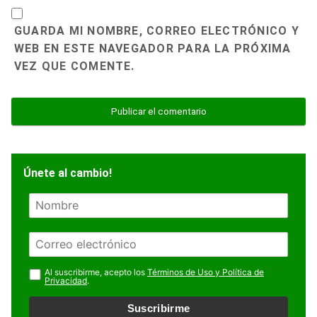
GUARDA MI NOMBRE, CORREO ELECTRÓNICO Y
WEB EN ESTE NAVEGADOR PARA LA PRÓXIMA
VEZ QUE COMENTE.
Únete al cambio!
N
o
m
E
b
m
r
a
Al suscribirme, acepto los
Términos de Uso y Política de
e
Privacidad
.
i
l
Suscribirme
*