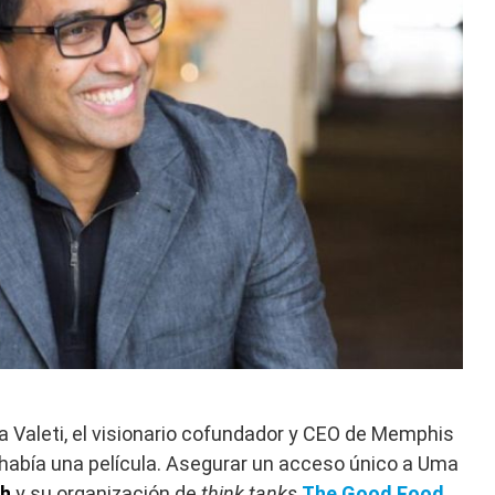
 Valeti, el visionario cofundador y CEO de Memphis
había una película. Asegurar un acceso único a Uma
ch
y su organización de
think tanks
The Good Food