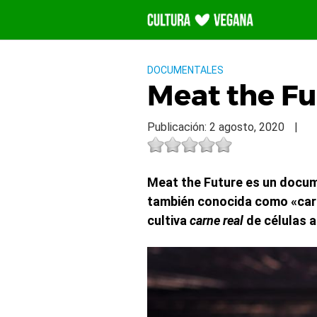
Saltar
al
contenido
DOCUMENTALES
Meat the Fu
Publicación: 2 agosto, 2020
|
Meat the Future es un docum
también conocida como «carn
cultiva
carne real
de células a