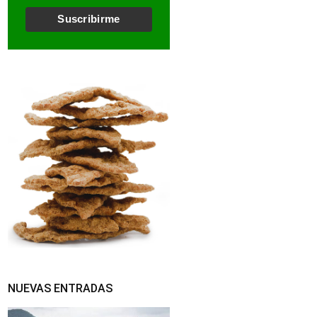
l
*
Suscribirme
NUEVAS ENTRADAS