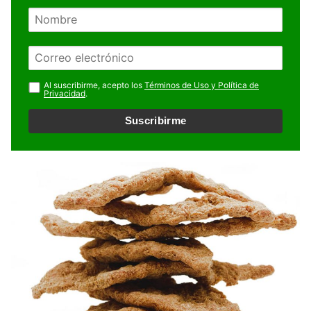
N
o
m
E
b
m
r
a
Al suscribirme, acepto los
Términos de Uso y Política de
e
Privacidad
.
i
l
Suscribirme
*