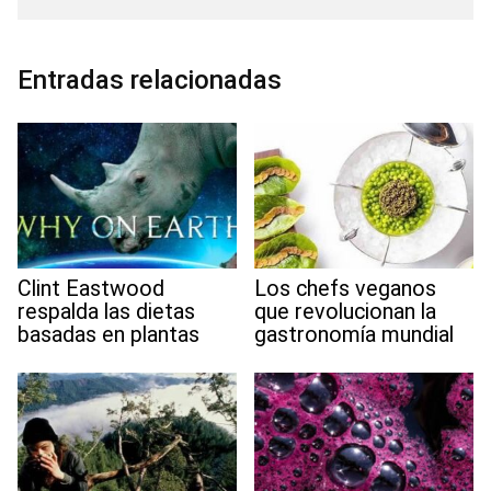
e
t
i
k
t
e
i
t
d
b
t
l
e
s
g
l
e
i
o
e
d
A
r
r
t
o
r
I
p
a
e
Entradas relacionadas
k
n
p
m
s
t
Clint Eastwood
Los chefs veganos
respalda las dietas
que revolucionan la
basadas en plantas
gastronomía mundial