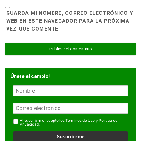
GUARDA MI NOMBRE, CORREO ELECTRÓNICO Y
WEB EN ESTE NAVEGADOR PARA LA PRÓXIMA
VEZ QUE COMENTE.
Únete al cambio!
N
o
m
E
b
m
r
a
Al suscribirme, acepto los
Términos de Uso y Política de
e
Privacidad
.
i
l
Suscribirme
*