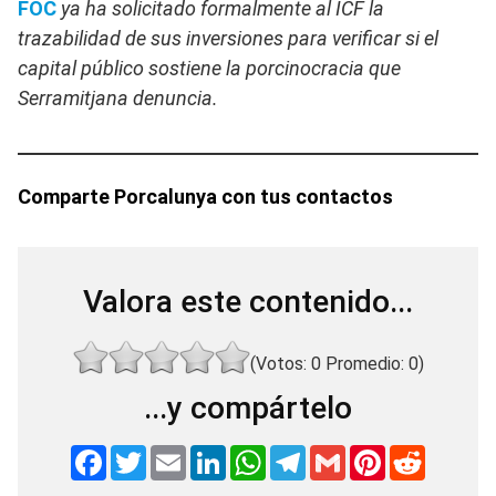
FOC
ya ha solicitado formalmente al ICF la
trazabilidad de sus inversiones para verificar si el
capital público sostiene la porcinocracia que
Serramitjana denuncia.
Comparte Porcalunya con tus contactos
Valora este contenido...
(Votos:
0
Promedio:
0
)
...y compártelo
F
T
E
L
W
T
G
P
R
a
w
m
i
h
e
m
i
e
c
i
a
n
a
l
a
n
d