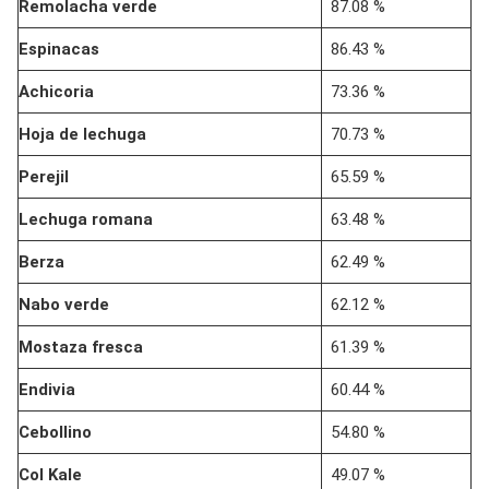
Remolacha verde
87.08 %
Espinacas
86.43 %
Achicoria
73.36 %
Hoja de lechuga
70.73 %
Perejil
65.59 %
Lechuga romana
63.48 %
Berza
62.49 %
Nabo verde
62.12 %
Mostaza fresca
61.39 %
Endivia
60.44 %
Cebollino
54.80 %
Col Kale
49.07 %