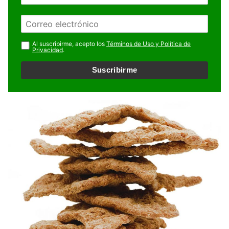
o
m
E
b
m
r
a
Al suscribirme, acepto los
Términos de Uso y Política de
e
Privacidad
.
i
l
Suscribirme
*