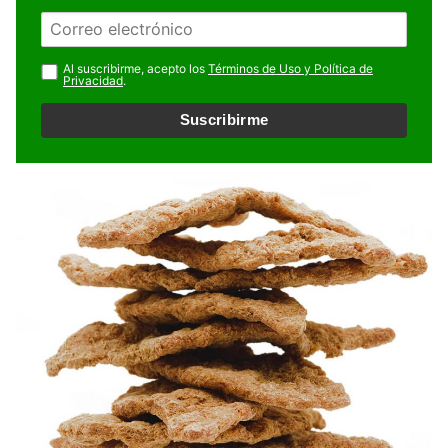
m
E
b
m
r
a
Al suscribirme, acepto los
Términos de Uso y Política de
e
Privacidad
.
i
l
Suscribirme
*