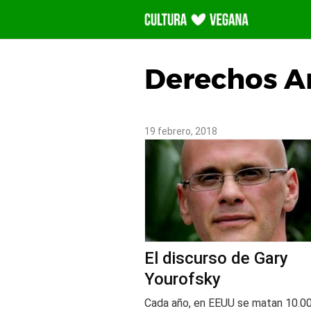
Saltar
al
contenido
Derechos A
19 febrero, 2018
El discurso de Gary
Yourofsky
Cada año, en EEUU se matan 10.0