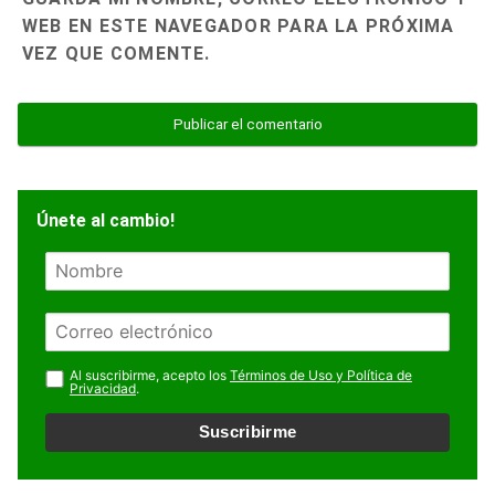
WEB EN ESTE NAVEGADOR PARA LA PRÓXIMA
VEZ QUE COMENTE.
Únete al cambio!
N
o
m
E
b
m
r
a
Al suscribirme, acepto los
Términos de Uso y Política de
e
Privacidad
.
i
l
Suscribirme
*