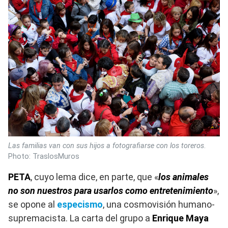
Las familias van con sus hijos a fotografiarse con los toreros
.
Photo: TraslosMuros
PETA
, cuyo lema dice, en parte, que «
los animales
no son nuestros para usarlos como entretenimiento
»,
se opone al
especismo
, una cosmovisión humano-
supremacista. La carta del grupo a
Enrique Maya