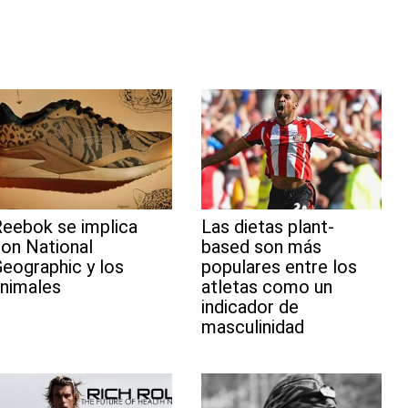
t
l
e
s
g
l
e
i
e
d
A
r
r
t
r
I
p
a
e
s
n
p
m
s
t
eebok se implica
Las dietas plant-
on National
based son más
eographic y los
populares entre los
nimales
atletas como un
indicador de
masculinidad