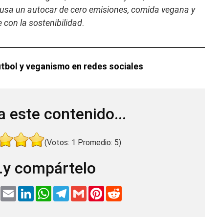
 usa un autocar de cero emisiones, comida vegana y
con la sostenibilidad
.
tbol y veganismo en redes sociales
a este contenido...
(Votos:
1
Promedio:
5
)
..y compártelo
T
E
L
W
T
G
P
R
w
m
i
h
e
m
i
e
i
a
n
a
l
a
n
d
t
i
k
t
e
i
t
d