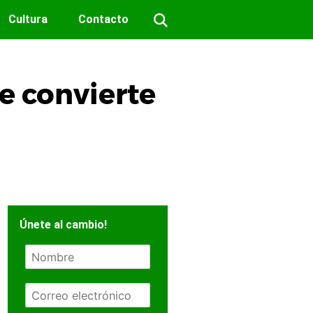
Cultura
Contacto
se convierte
Únete al cambio!
N
o
m
E
b
m
r