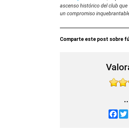
ascenso histórico del club que
un compromiso inquebrantable 
Comparte este post sobre fú
Valor
.
F
a
c
e