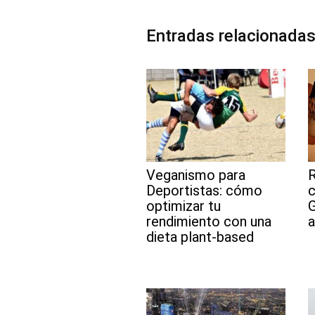
b
o
o
Entradas relacionada
k
Veganismo para
R
Deportistas: cómo
c
optimizar tu
G
rendimiento con una
a
dieta plant-based