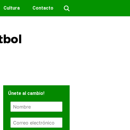
Cultura
Contacto
tbol
d
Únete al cambio!
N
o
m
E
b
m
r