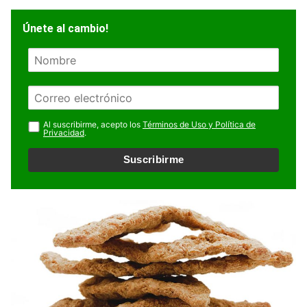
Únete al cambio!
N
o
m
E
b
m
r
a
Al suscribirme, acepto los
Términos de Uso y Política de
e
Privacidad
.
i
l
Suscribirme
*